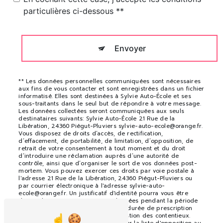
particulières ci-dessous **
Envoyer
** Les données personnelles communiquées sont nécessaires
aux fins de vous contacter et sont enregistrées dans un fichier
informatisé. Elles sont destinées à Sylvie Auto-École et ses
sous-traitants dans le seul but de répondre à votre message.
Les données collectées seront communiquées aux seuls
destinataires suivants: Sylvie Auto-École 21 Rue de la
Libération, 24360 Piégut-Pluviers sylvie-auto-ecole@orange.fr.
Vous disposez de droits d’accès, de rectification,
d’effacement, de portabilité, de limitation, d’opposition, de
retrait de votre consentement à tout moment et du droit
d’introduire une réclamation auprès d’une autorité de
contrôle, ainsi que d’organiser le sort de vos données post-
mortem. Vous pouvez exercer ces droits par voie postale à
l'adresse 21 Rue de la Libération, 24360 Piégut-Pluviers ou
par courrier électronique à l'adresse sylvie-auto-
ecole@orange.fr. Un justificatif d'identité pourra vous être
demandé. Nous conservons vos données pendant la période
de prise de contact puis pendant la durée de prescription
légale aux fins probatoires et de gestion des contentieux.