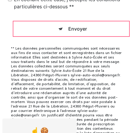
particulières ci-dessous **
Envoyer
** Les données personnelles communiquées sont nécessaires
aux fins de vous contacter et sont enregistrées dans un fichier
informatisé. Elles sont destinées à Sylvie Auto-École et ses
sous-traitants dans le seul but de répondre à votre message.
Les données collectées seront communiquées aux seuls
destinataires suivants: Sylvie Auto-École 21 Rue de la
Libération, 24360 Piégut-Pluviers sylvie-auto-ecole@orange.fr.
Vous disposez de droits d’accès, de rectification,
d’effacement, de portabilité, de limitation, d’opposition, de
retrait de votre consentement à tout moment et du droit
d’introduire une réclamation auprès d’une autorité de
contrôle, ainsi que d’organiser le sort de vos données post-
mortem. Vous pouvez exercer ces droits par voie postale à
l'adresse 21 Rue de la Libération, 24360 Piégut-Pluviers ou
par courrier électronique à l'adresse sylvie-auto-
ecole@orange.fr. Un justificatif d'identité pourra vous être
demandé. Nous conservons vos données pendant la période
de prise de contact puis pendant la durée de prescription
légale aux fins probatoires et de gestion des contentieux.