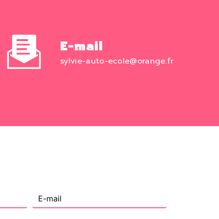
E-mail
sylvie-auto-ecole@orange.fr