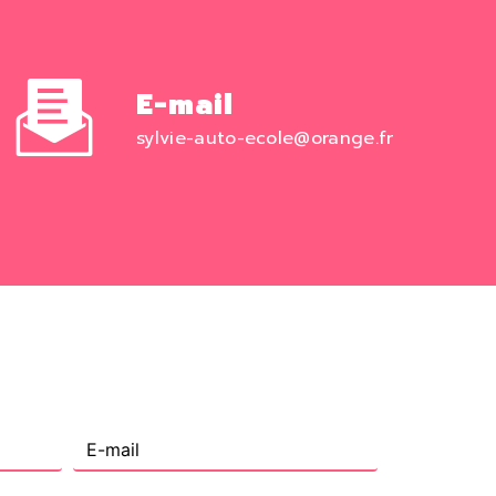
E-mail
sylvie-auto-ecole@orange.fr