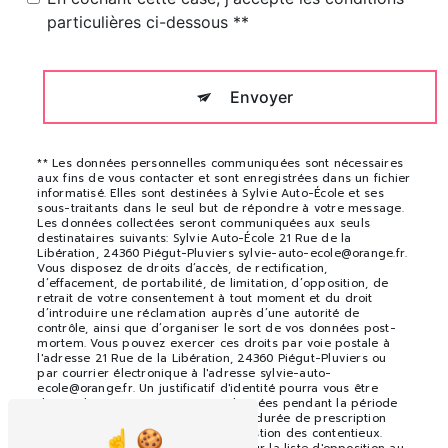
particulières ci-dessous **
Envoyer
** Les données personnelles communiquées sont nécessaires
aux fins de vous contacter et sont enregistrées dans un fichier
informatisé. Elles sont destinées à Sylvie Auto-École et ses
sous-traitants dans le seul but de répondre à votre message.
Les données collectées seront communiquées aux seuls
destinataires suivants: Sylvie Auto-École 21 Rue de la
Libération, 24360 Piégut-Pluviers sylvie-auto-ecole@orange.fr.
Vous disposez de droits d’accès, de rectification,
d’effacement, de portabilité, de limitation, d’opposition, de
retrait de votre consentement à tout moment et du droit
d’introduire une réclamation auprès d’une autorité de
contrôle, ainsi que d’organiser le sort de vos données post-
mortem. Vous pouvez exercer ces droits par voie postale à
l'adresse 21 Rue de la Libération, 24360 Piégut-Pluviers ou
par courrier électronique à l'adresse sylvie-auto-
ecole@orange.fr. Un justificatif d'identité pourra vous être
demandé. Nous conservons vos données pendant la période
de prise de contact puis pendant la durée de prescription
légale aux fins probatoires et de gestion des contentieux.