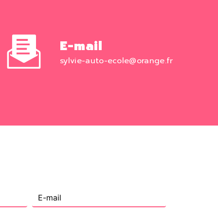
E-mail
sylvie-auto-ecole@orange.fr